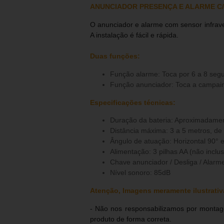
ANUNCIADOR PRESENÇA E ALARME C/
O anunciador e alarme com sensor infra
A instalação é fácil e rápida.
Duas funções:
Função alarme: Toca por 6 a 8 seg
Função anunciador: Toca a campai
Especificações técnicas:
Duração da bateria: Aproximadamen
Distância máxima: 3 a 5 metros, d
ngulo de atuação: Horizontal 90° e 
Alimentação: 3 pilhas AA (não inclus
Chave anunciador / Desliga / Alarm
Nível sonoro: 85dB
Atenção, Imagens meramente ilustrativ
- Não nos responsabilizamos por montage
produto de forma correta.