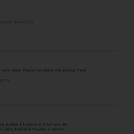
PLACA BRANCO
ito clara. Recomendaria mil vezes! Feliz
RETO
a avaliar a bateria e o tempo de
s caro, bastaria mudar o nome.