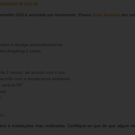
SENSOR IR G20-IR
vermelho G20 é acionado por movimento. Possui
duas funções
em um 
undos e desliga automaticamente.
nha dingdong 2 vezes.
te 2 meses, de acordo com o uso.
e acordo com a temperatura ambiente.
vertical 30°
as).
e.
as:
ns e instalações mau realizadas. Certifique-se que de que algum ele