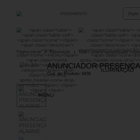
ATENDIMENTO
(47) 3633-4949
(47) 99761-0152
Página Inicial
Automação
Relê / timers/ temporizador / sen
vendasonline@batsolucoes.com.br
ANUNCIADOR PRESENÇA
ILUMINAÇÃO
Central de Ajuda
Cod. do Produto: 6838
MENU