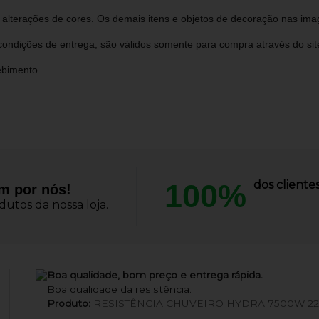
s alterações de cores. Os demais itens e objetos de decoração nas i
ondições de entrega, são válidos somente para compra através do site 
ebimento.
100%
dos client
am por nós!
utos da nossa loja.
Boa qualidade, bom preço e entrega rápida.
Boa qualidade da resistência.
Produto:
RESISTÊNCIA CHUVEIRO HYDRA 7500W 2