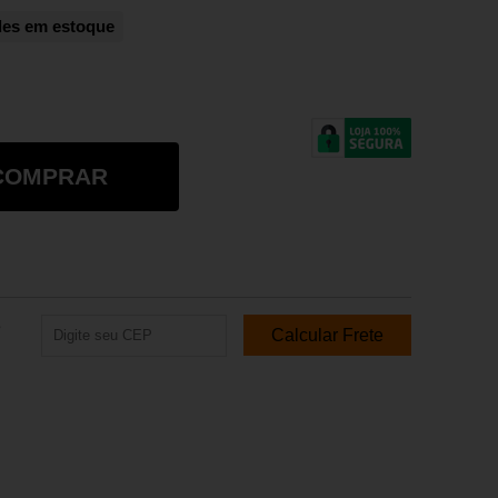
des em estoque
COMPRAR
e