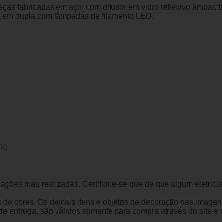
as fabricadas em aço, com difusor em vidro reflexivo âmbar, f
o em dupla com lâmpadas de filamento LED.
60
ações mau realizadas. Certifique-se que de que algum eletrici
es de cores. Os demais itens e objetos de decoração nas imag
 entrega, são válidos somente para compra através do site e nã