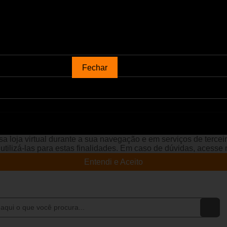
Fechar
a loja virtual durante a sua navegação e em serviços de terceiro
e utilizá-las para estas finalidades. Em caso de dúvidas, acess
Entendi e Aceito