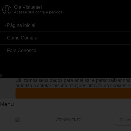
Olá Visitante!
Acesse sua conta e pedidos
Página Inicial
Como Comprar
Fale Conosco
x
Filtre sua Pesquisa:
Utilizamos seus dados para analisar e personalizar noss
autoriza a coletar tais informações através do cookies 
Menu
ATENDIMENTO
(47) 3633-4949