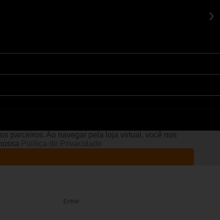
s parceiros. Ao navegar pela loja virtual, você nos
e nossa
Política de Privacidade
Entrar