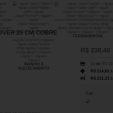
OVER 25 CM COBRE
FERRAMENTAS
R$ 238,48
2x
de
R$ 11
BANHO E
AQUECIMENTO
R$ 214,63
à
R$ 231,33
à
Cor: