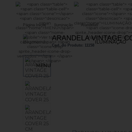
(47) 99761-0152
Página Inicial
Iluminação
Arandelas
vendasonline@batsolucoes.com.br
ARANDELA VINTAGE C
ILUMINAÇÃO
Central de Ajuda
Cod. do Produto: 11158
MENU