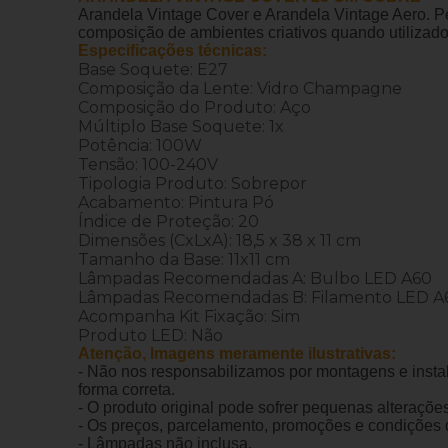
Arandela Vintage Cover e Arandela Vintage Aero. Peç
composição de ambientes criativos quando utilizad
Especificações técnicas:
Base Soquete: E27
Composição da Lente: Vidro Champagne
Composição do Produto: Aço
Múltiplo Base Soquete: 1x
Potência: 100W
Tensão: 100-240V
Tipologia Produto: Sobrepor
Acabamento: Pintura Pó
Índice de Proteção: 20
Dimensões (CxLxA): 18,5 x 38 x 11 cm
Tamanho da Base: 11x11 cm
Lâmpadas Recomendadas A: Bulbo LED A60
Lâmpadas Recomendadas B: Filamento LED A
Acompanha Kit Fixação: Sim
Produto LED: Não
Atenção, Imagens meramente ilustrativas:
- Não nos responsabilizamos por montagens e instal
forma correta.
- O produto original pode sofrer pequenas alteraçõ
- Os preços, parcelamento, promoções e condições de
- Lâmpadas não inclusa.