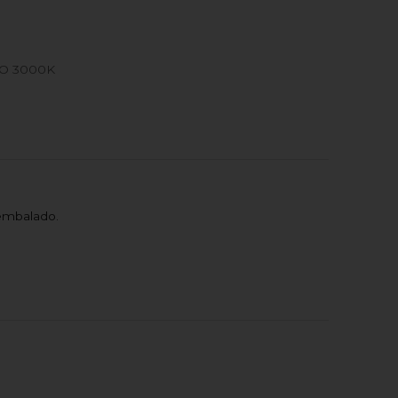
O 3000K
embalado.
M