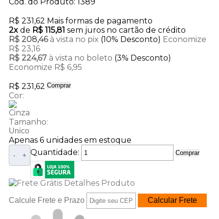
Cod. do Produto: 1389
R$ 231,62
Mais formas de pagamento
2x
de
R$ 115,81
sem juros no cartão de crédito
R$ 208,46
à vista no pix
(10% Desconto)
Economize
R$ 23,16
R$ 224,67
à vista no boleto
(3% Desconto)
Economize R$ 6,95
R$ 231,62
Comprar
Cor:
Cinza
Tamanho:
Unico
Apenas 6 unidades em estoque
Quantidade:
Comprar
-
+
Calcule Frete e Prazo