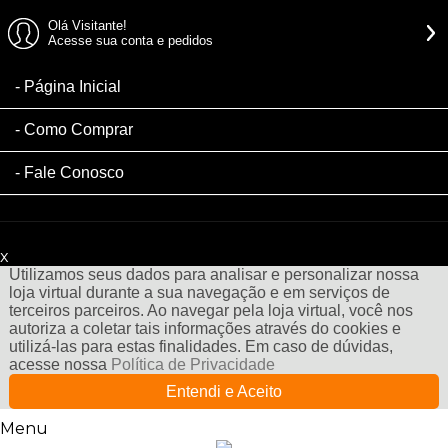
Olá Visitante!
Acesse sua conta e pedidos
Página Inicial
Como Comprar
Fale Conosco
x
Filtre sua Pesquisa:
Utilizamos seus dados para analisar e personalizar nossa
loja virtual durante a sua navegação e em serviços de
terceiros parceiros. Ao navegar pela loja virtual, você nos
autoriza a coletar tais informações através do cookies e
utilizá-las para estas finalidades. Em caso de dúvidas,
acesse nossa
Política de Privacidade
Entendi e Aceito
Menu