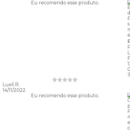
Eu recomendo esse produto.
d
e
Lueli R.
14/11/2022
Eu recomendo esse produto.
p
m