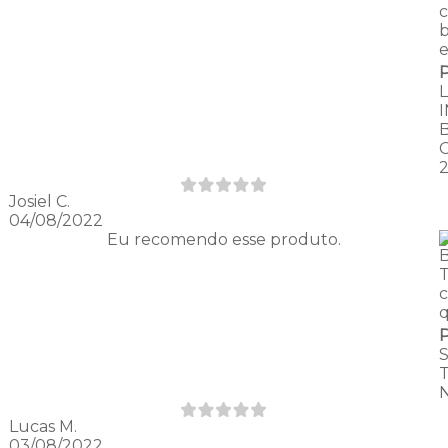
c
Josiel C.
04/08/2022
Eu recomendo esse produto.
q
Lucas M.
03/08/2022