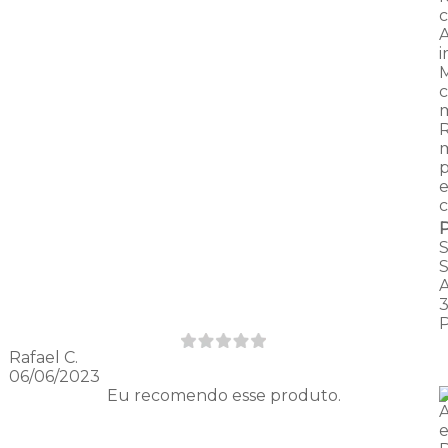
i
M
m
m
p
e
c
Rafael C.
06/06/2023
Eu recomendo esse produto.
A
e