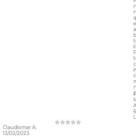
n
n
e
a
b
i
P
t
i
c
Claudiomar A.
13/02/2023