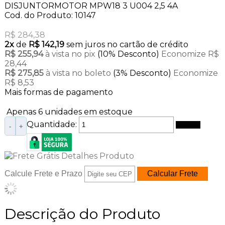
DISJUNTORMOTOR MPW18 3 U004 2,5 4A
Cod. do Produto: 10147
R$ 284,38
2x
de
R$ 142,19
sem juros no cartão de crédito
R$ 255,94
à vista no pix
(10% Desconto)
Economize R$
28,44
R$ 275,85
à vista no boleto
(3% Desconto)
Economize
R$ 8,53
Mais formas de pagamento
Apenas 6 unidades em estoque
Quantidade:
Comprar
-
+
Calcule Frete e Prazo
Descrição do Produto