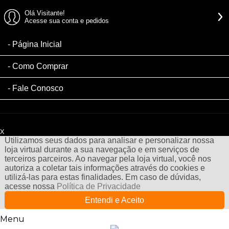
Olá Visitante!
Acesse sua conta e pedidos
Página Inicial
Como Comprar
Fale Conosco
x
Filtre sua Pesquisa:
Utilizamos seus dados para analisar e personalizar nossa
loja virtual durante a sua navegação e em serviços de
terceiros parceiros. Ao navegar pela loja virtual, você nos
autoriza a coletar tais informações através do cookies e
utilizá-las para estas finalidades. Em caso de dúvidas,
acesse nossa
Política de Privacidade
Entendi e Aceito
Menu