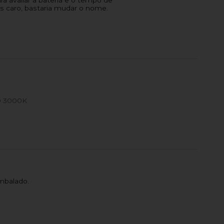
a avaliar a bateria e o tempo de
s caro, bastaria mudar o nome.
 3000K
mbalado.