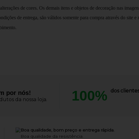
 alterações de cores. Os demais itens e objetos de decoração nas imag
dições de entrega, são válidos somente para compra através do site e nã
ebimento.
100%
dos client
am por nós!
utos da nossa loja.
Boa qualidade, bom preço e entrega rápida.
Boa qualidade da resistência.