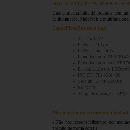
FITA LED 10W/M 12V 3000K STH78
Uma completa linha de produtos, com ampl
de iluminação. Maleáveis e multifuncionai
Especificações técnicas:
Tensão: 12V*
Potência: 10W/m
Potência total: 50W
Fluxo luminoso STH7814/3
Fluxo luminoso total STH7
Especificação dos LEDs:
IRC STH7814/30: >80
Vida útil (L70): 15.000h
Rolo: 5m
Temp. de operação: -10°C ~
Atenção, Imagens meramente ilustr
- Não nos responsabilizamos por montage
produto de forma correta.