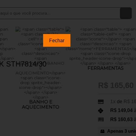
Fechar
K STH7814/30
FERRAMENTAS
R$ 165,60
1x
de
R$ 1
BANHO E
AQUECIMENTO
R$ 149,04
à
R$ 160,63
à
Apenas 3 uni