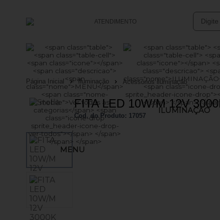
ATENDIMENTO
(47) 3633-4949
(47) 99761-0152
Página Inicial
Iluminação
Acessórios iluminação
vendasonline@batsolucoes.com.br
FITA LED 10W/M 12V 3000
ILUMINAÇÃO
Central de Ajuda
Cod. do Produto: 17057
MENU