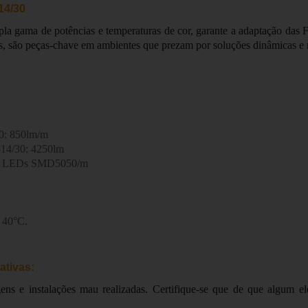
14/30
a gama de potências e temperaturas de cor, garante a adaptação das Fi
s, são peças-chave em ambientes que prezam por soluções dinâmicas e n
0: 850lm/m
814/30: 4250lm
 60 LEDs SMD5050/m
 40°C.
ativas:
ns e instalações mau realizadas. Certifique-se que de que algum ele