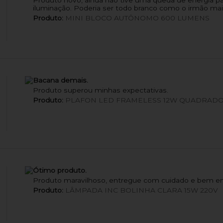
Produto novo, ainda não tive uma queda de energia par
iluminação. Poderia ser todo branco como o irmão mai
Produto:
MINI BLOCO AUTÔNOMO 600 LUMENS
Bacana demais.
Produto superou minhas expectativas.
Produto:
PLAFON LED FRAMELESS 12W QUADRADO
Ótimo produto.
Produto maravilhoso, entregue com cuidado e bem e
Produto:
LÂMPADA INC BOLINHA CLARA 15W 220V