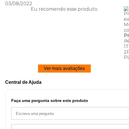
03/08/2022
Eu recomendo esse produto.
P
e
Mu
c
P
I
1
2
P
Ver mais avaliações
Central de Ajuda
Faça uma pergunta sobre este produto