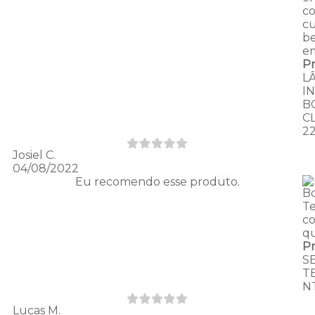
c
cu
b
e
P
L
I
B
C
2
Josiel C.
04/08/2022
Eu recomendo esse produto.
B
T
c
qu
P
S
T
N
Lucas M.