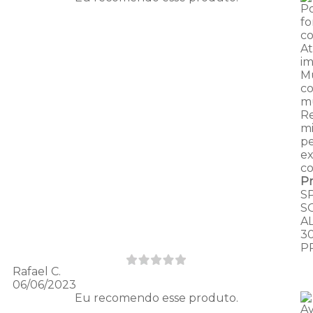
Po
f
c
A
im
Mu
c
mu
R
mi
pe
ex
c
P
S
S
A
3
P
Rafael C.
06/06/2023
Eu recomendo esse produto.
Av