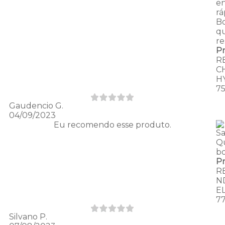
e
rá
B
qu
re
P
R
C
H
7
Gaudencio G.
04/09/2023
Eu recomendo esse produto.
Sa
Q
b
P
R
N
E
7
Silvano P.