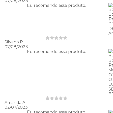
07/08/2023
Eu recomendo esse produto.
B
B
P
P
D
A
Silvano P.
07/08/2023
Eu recomendo esse produto.
B
B
P
M
C
C
C
S
B
Amanda A.
02/07/2023
Eu recomendo esse produto.