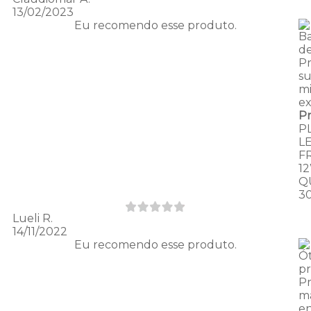
13/02/2023
Eu recomendo esse produto.
B
de
P
s
m
ex
P
P
L
F
1
Q
3
Lueli R.
14/11/2022
Eu recomendo esse produto.
Ó
p
P
ma
e