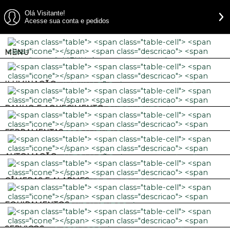
Olá Visitante!
Acesse sua conta e pedidos
MENU
ILUMINAÇÃO
BANHO E AQUECIMENTO
FERRAMENTAS
AUTOMAÇÃO
CÂMERAS E ALARMES
EQUIPAMENTOS
SERVIÇOS