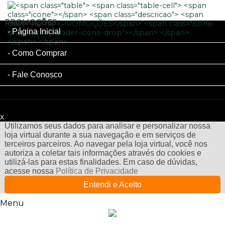
PROMOÇÕES
Página Inicial
Como Comprar
Fale Conosco
x
Filtre sua Pesquisa:
Utilizamos seus dados para analisar e personalizar nossa
loja virtual durante a sua navegação e em serviços de
terceiros parceiros. Ao navegar pela loja virtual, você nos
autoriza a coletar tais informações através do cookies e
utilizá-las para estas finalidades. Em caso de dúvidas,
acesse nossa
Política de Privacidade
Entendi e Aceito
Menu