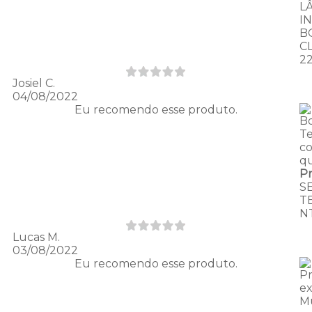
L
I
B
C
2
Josiel C.
04/08/2022
Eu recomendo esse produto.
B
T
c
qu
P
S
T
N
Lucas M.
03/08/2022
Eu recomendo esse produto.
P
e
Mu