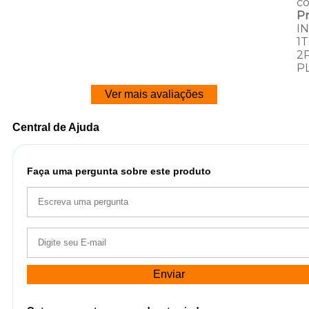
c
P
I
1
2
P
Ver mais avaliações
Central de Ajuda
Faça uma pergunta sobre este produto
Enviar