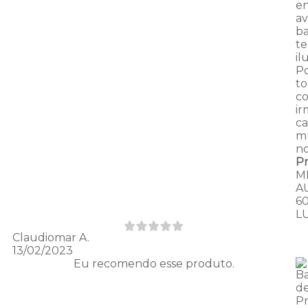
en
av
ba
t
il
Po
t
c
ir
ca
m
n
P
M
A
6
L
Claudiomar A.
13/02/2023
Eu recomendo esse produto.
B
de
P