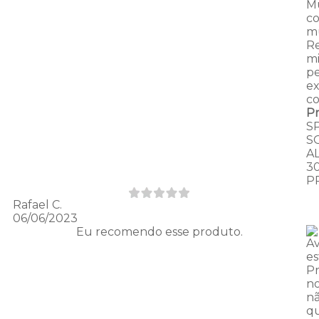
Mu
c
mu
R
mi
pe
ex
c
P
S
S
A
3
P
Rafael C.
06/06/2023
Eu recomendo esse produto.
Av
es
P
no
nã
q