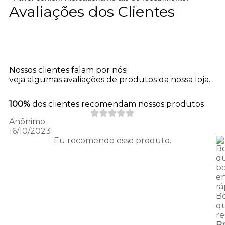
Avaliações dos Clientes
Nossos clientes falam por nós!
veja algumas avaliações de produtos da nossa loja.
100%
dos clientes recomendam nossos produtos
Anônimo
16/10/2023
Eu recomendo esse produto.
B
qu
b
e
rá
B
qu
re
P