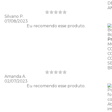
D
A
Silvano P.
07/08/2023
Eu recomendo esse produto.
B
B
P
M
C
C
C
S
B
Amanda A.
02/07/2023
Eu recomendo esse produto.
Po
f
c
A
im