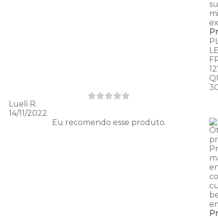
s
m
ex
P
P
L
F
1
Q
3
Lueli R.
14/11/2022
Eu recomendo esse produto.
Ó
p
P
ma
e
c
cu
b
e
P