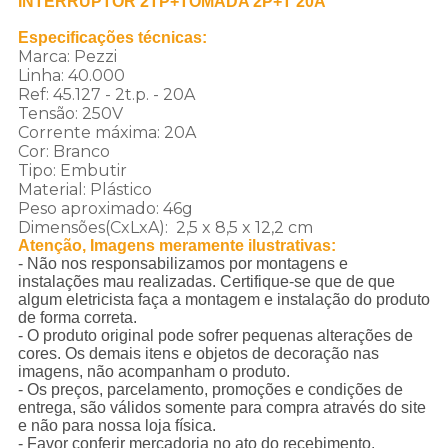
INTERRUPTOR 2TP+TOMADA 2P+T 20A
Especificações técnicas:
Marca: Pezzi
Linha: 40.000
Ref: 45.127 - 2t.p. - 20A
Tensão: 250V
Corrente máxima: 20A
Cor: Branco
Tipo: Embutir
Material: Plástico
Peso aproximado: 46g
Dimensões(CxLxA): 2,5 x 8,5 x 12,2 cm
Atenção, Imagens meramente ilustrativas:
- Não nos responsabilizamos por montagens e
instalações mau realizadas. Certifique-se que de que
algum eletricista faça a montagem e instalação do produto
de forma correta.
- O produto original pode sofrer pequenas alterações de
cores. Os demais itens e objetos de decoração nas
imagens, não acompanham o produto.
- Os preços, parcelamento, promoções e condições de
entrega, são válidos somente para compra através do site
e não para nossa loja física.
- Favor conferir mercadoria no ato do recebimento.