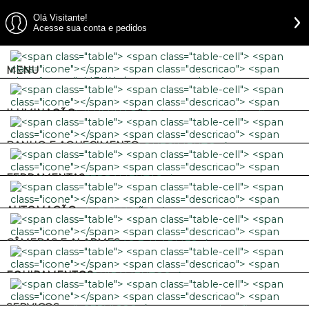
Olá Visitante!
Acesse sua conta e pedidos
MENU
ILUMINAÇÃO
BANHO E AQUECIMENTO
FERRAMENTAS
AUTOMAÇÃO
CÂMERAS E ALARMES
EQUIPAMENTOS
SERVIÇOS