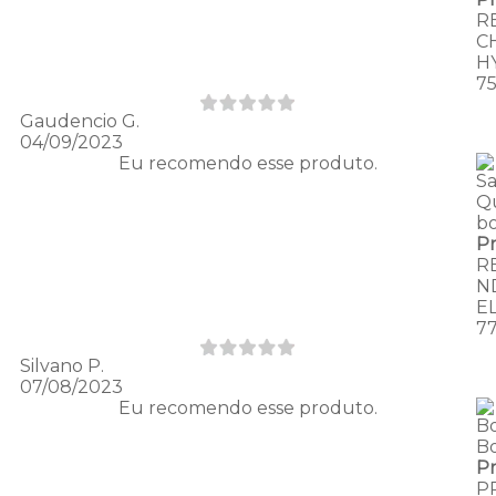
R
C
H
7
Gaudencio G.
04/09/2023
Eu recomendo esse produto.
Sa
Q
b
P
R
N
E
7
Silvano P.
07/08/2023
Eu recomendo esse produto.
B
B
P
P