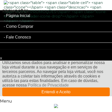
PROMOÇÕES
Página Inicial
Como Comprar
Fale Conosco
x
Filtre sua Pesquisa:
Utilizamos seus dados para analisar e personalizar nossa
loja virtual durante a sua navegação e em serviços de
terceiros parceiros. Ao navegar pela loja virtual, você nos
autoriza a coletar tais informações através do cookies e
utilizá-las para estas finalidades. Em caso de dúvidas,
acesse nossa
Política de Privacidade
Entendi e Aceito
Menu