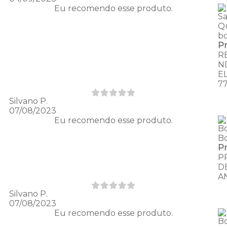
Eu recomendo esse produto.
Sa
Q
b
P
R
N
E
7
Silvano P.
07/08/2023
Eu recomendo esse produto.
B
B
P
P
D
A
Silvano P.
07/08/2023
Eu recomendo esse produto.
B