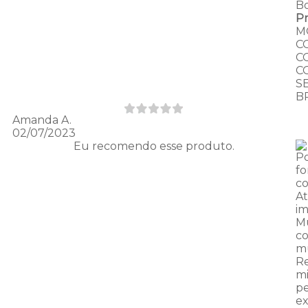
B
P
M
C
C
C
S
B
Amanda A.
02/07/2023
Eu recomendo esse produto.
Po
f
c
A
im
Mu
c
mu
R
mi
pe
ex