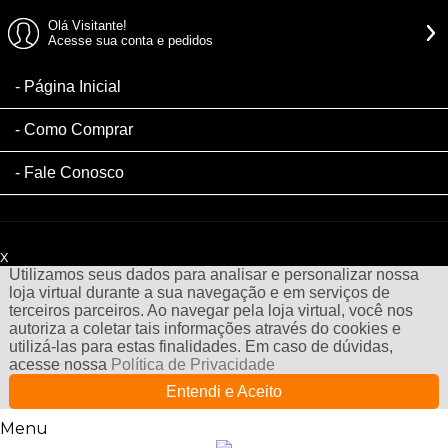
Olá Visitante!
Acesse sua conta e pedidos
Página Inicial
Como Comprar
Fale Conosco
x
Filtre sua Pesquisa:
Utilizamos seus dados para analisar e personalizar nossa
loja virtual durante a sua navegação e em serviços de
terceiros parceiros. Ao navegar pela loja virtual, você nos
autoriza a coletar tais informações através do cookies e
utilizá-las para estas finalidades. Em caso de dúvidas,
acesse nossa
Política de Privacidade
Entendi e Aceito
Menu