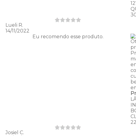
1
Q
3
Lueli R.
14/11/2022
Eu recomendo esse produto.
Ó
p
P
ma
e
c
cu
b
e
P
L
I
B
C
2
Josiel C.