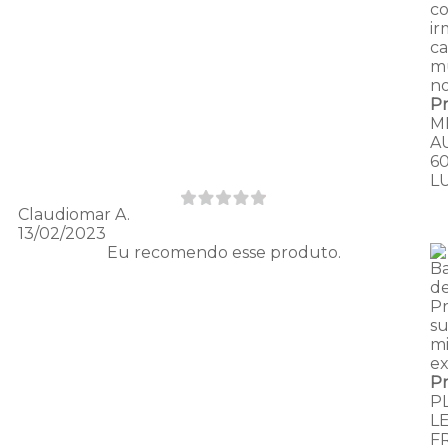
c
ir
ca
m
n
P
M
A
6
L
Claudiomar A.
13/02/2023
Eu recomendo esse produto.
B
de
P
s
m
ex
P
P
L
F