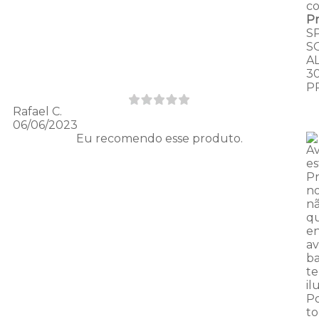
c
P
S
S
A
3
P
Rafael C.
06/06/2023
Eu recomendo esse produto.
Av
es
P
no
nã
q
en
av
ba
t
il
Po
t