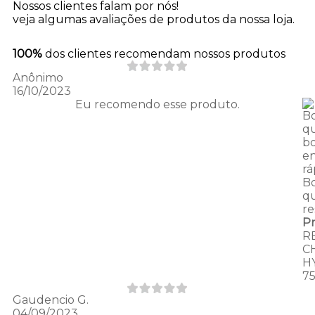
Nossos clientes falam por nós!
veja algumas avaliações de produtos da nossa loja.
100%
dos clientes recomendam nossos produtos
Anônimo
16/10/2023
Eu recomendo esse produto.
B
qu
b
e
rá
B
qu
re
P
R
C
H
7
Gaudencio G.
04/09/2023