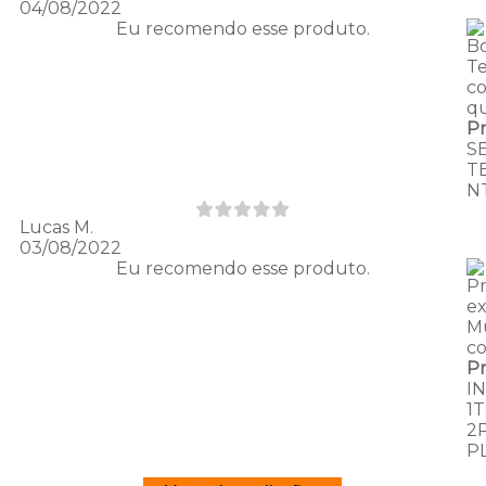
04/08/2022
Eu recomendo esse produto.
B
T
c
qu
P
S
T
N
Lucas M.
03/08/2022
Eu recomendo esse produto.
P
e
Mu
c
P
I
1
2
P