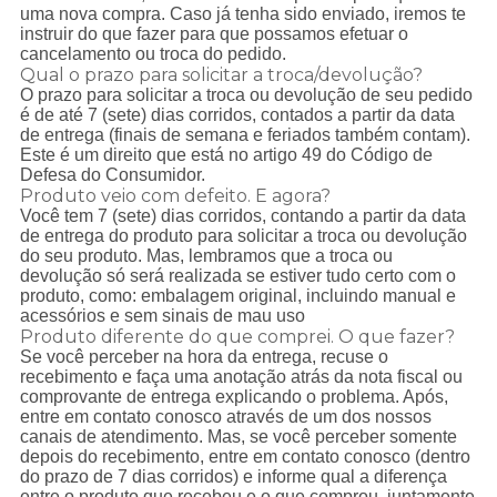
uma nova compra. Caso já tenha sido enviado, iremos te
instruir do que fazer para que possamos efetuar o
cancelamento ou troca do pedido.
Qual o prazo para solicitar a troca/devolução?
O prazo para solicitar a troca ou devolução de seu pedido
é de até 7 (sete) dias corridos, contados a partir da data
de entrega (finais de semana e feriados também contam).
Este é um direito que está no artigo 49 do Código de
Defesa do Consumidor.
Produto veio com defeito. E agora?
Você tem 7 (sete) dias corridos, contando a partir da data
de entrega do produto para solicitar a troca ou devolução
do seu produto. Mas, lembramos que a troca ou
devolução só será realizada se estiver tudo certo com o
produto, como: embalagem original, incluindo manual e
acessórios e sem sinais de mau uso
Produto diferente do que comprei. O que fazer?
Se você perceber na hora da entrega, recuse o
recebimento e faça uma anotação atrás da nota fiscal ou
comprovante de entrega explicando o problema. Após,
entre em contato conosco através de um dos nossos
canais de atendimento. Mas, se você perceber somente
depois do recebimento, entre em contato conosco (dentro
do prazo de 7 dias corridos) e informe qual a diferença
entre o produto que recebeu e o que comprou, juntamente