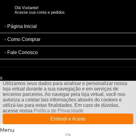
Olá Visitante!
Acesse sua conta e pedidos
Página Inicial
Como Comprar
Fale Conosco
x
Filtre sua Pesquisa:
Utilizamos seus dados para analisar e personalizar nossa
loja virtual durante a sua navegação e em serviços de
terceiros parceiros. Ao navegar pela loja virtual, você nos
autoriza a coletar tais informações através do cookies e
utilizá-las para estas finalidades. Em caso de dúvidas,
acesse nossa
Política de Privacidade
Entendi e Aceito
Menu