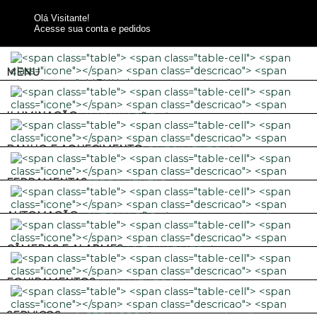
Olá Visitante!
Acesse sua conta e pedidos
MENU
ILUMINAÇÃO
BANHO E AQUECIMENTO
FERRAMENTAS
AUTOMAÇÃO
CÂMERAS E ALARMES
EQUIPAMENTOS
SERVIÇOS