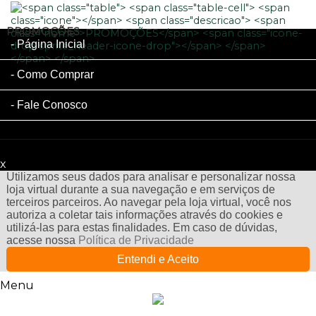
PROMOÇÕES
Página Inicial
Como Comprar
Fale Conosco
x
Filtre sua Pesquisa:
Utilizamos seus dados para analisar e personalizar nossa
loja virtual durante a sua navegação e em serviços de
terceiros parceiros. Ao navegar pela loja virtual, você nos
autoriza a coletar tais informações através do cookies e
utilizá-las para estas finalidades. Em caso de dúvidas,
acesse nossa
Política de Privacidade
Entendi e Aceito
Menu