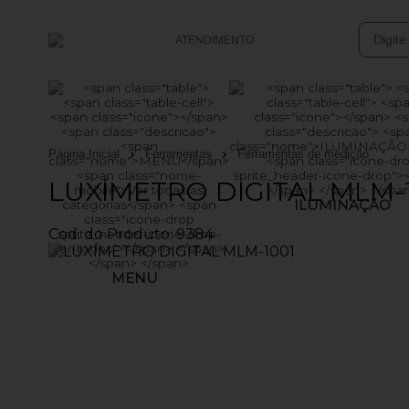
ATENDIMENTO
(47) 3633-4949
(47) 99761-0152
Página Inicial
Ferramentas
Ferramentas de medição
vendasonline@batsolucoes.com.br
LUXÍMETRO DIGITAL MLM-
ILUMINAÇÃO
Central de Ajuda
Cod. do Produto: 9384
MENU