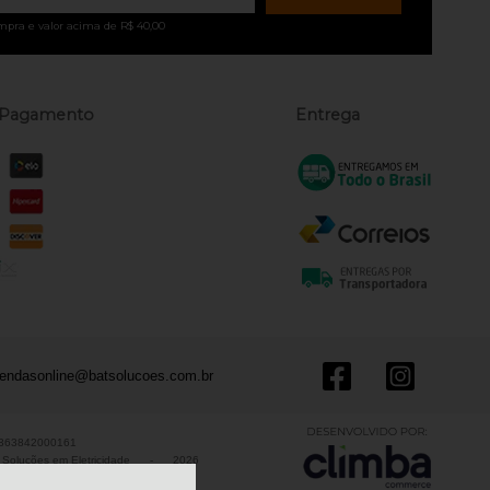
mpra e valor acima de R$ 40,00
 Pagamento
Entrega
endasonline@batsolucoes.com.br
10363842000161
Soluções em Eletricidade
-
2026