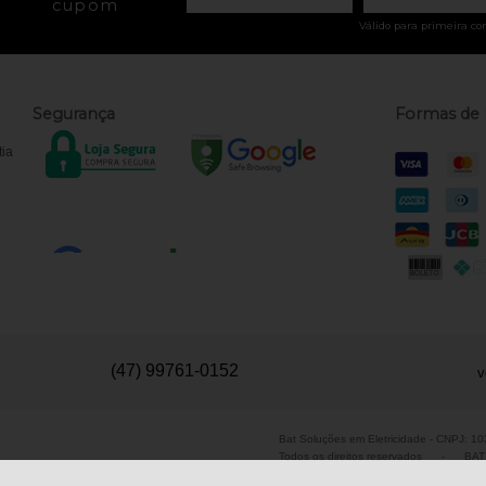
cupom
Válido para primeira co
Segurança
Formas de
tia
(47) 99761-0152
v
Bat Soluções em Eletricidade - CNPJ: 
Todos os direitos reservados
-
BAT 