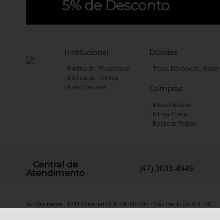
5%
de Desconto
Institucional
Dúvidas
Política de Privacidade
Troca, Devolução, Garan
Política de Entrega
Fale Conosco
Compras
Meus Pedidos
Minha Conta
Rastrear Pedido
Central de
(47) 3633-4949
Atendimento
Av São Bento , 1811 Colonial CEP 89288-105 - São Bento do Sul - SC