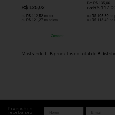
R$ 135,00
De:
R$ 125,02
R$ 117,0
Por:
R$ 112,52
R$ 105,30
ou
no pix
ou
R$ 121,27
R$ 113,49
ou
no boleto
ou
Comprar
Mostrando
1 - 8
produtos do total de
8
distri
Preencha e
receba seu