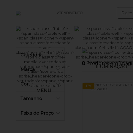
ATENDIMENTO
(47) 3633-4949
(47) 99761-0152
Categoria
vendasonline@batsolucoes.com.br
8
Produtos em
1
pági
ILUMINAÇÃO
Central de Ajuda
Marca
Cor
-13%
MENU
Tamanho
Faixa de Preço