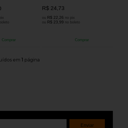
R$ 24,73
0
R$ 22,26
no pix
ou
no pix
R$ 23,99
no boleto
ou
no boleto
Comprar
Comprar
buídos em
1
página