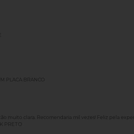
E
M PLACA BRANCO
o muito clara. Recomendaria mil vezes! Feliz pela exper
0K PRETO