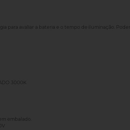
a para avaliar a bateria e o tempo de iluminação. Poder
S
ADO 3000K
bem embalado.
0V