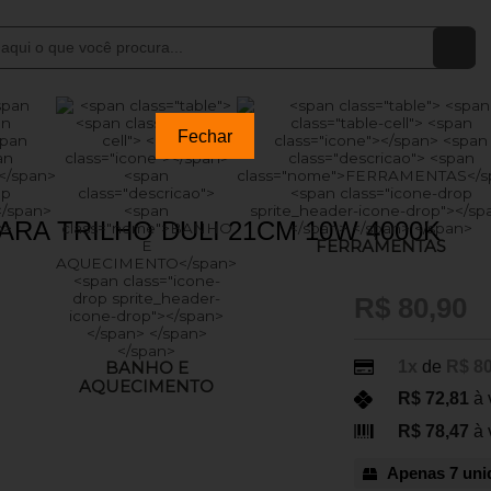
Fechar
RA TRILHO DULI 21CM 10W 4000K
FERRAMENTAS
R$ 80,90
1x
de
R$ 80
BANHO E
AQUECIMENTO
R$ 72,81
à 
R$ 78,47
à 
Apenas 7 uni