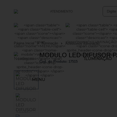
ATENDIMENTO
(47) 3633-4949
(47) 99761-0152
Página Inicial
Iluminação
Acessórios iluminação
vendasonline@batsolucoes.com.br
MODULO LED DIFUSOR PA
ILUMINAÇÃO
Central de Ajuda
Cod. do Produto: 17515
MENU