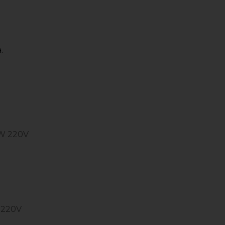
.
W 220V
 220V