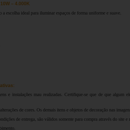
| 10W – 4.000K
 escolha ideal para iluminar espaços de forma uniforme e suave.
K
ativas:
ns e instalações mau realizadas. Certifique-se que de que algum ele
 alterações de cores. Os demais itens e objetos de decoração nas imag
dições de entrega, são válidos somente para compra através do site e nã
ebimento.