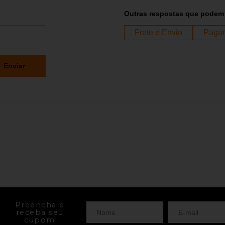
Outras respostas que podem 
Frete e Envio
Paga
Enviar
Preencha e
receba seu
cupom