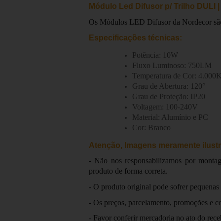
Módulo Led Difusor p/ Trilho DULI 
Os Módulos LED Difusor da Nordecor são a
Especificações técnicas:
Potência: 10W
Fluxo Luminoso: 750LM
Temperatura de Cor: 4.000
Grau de Abertura: 120°
Grau de Proteção: IP20
Voltagem: 100-240V
Material: Alumínio e PC
Cor: Branco
Atenção, Imagens meramente ilustr
- Não nos responsabilizamos por montage
produto de forma correta.
- O produto original pode sofrer pequenas
- Os preços, parcelamento, promoções e con
- Favor conferir mercadoria no ato do rec