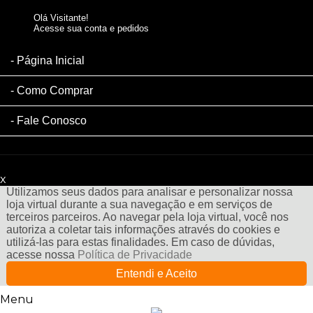
Olá Visitante!
Acesse sua conta e pedidos
Página Inicial
Como Comprar
Fale Conosco
x
Filtre sua Pesquisa:
Utilizamos seus dados para analisar e personalizar nossa
loja virtual durante a sua navegação e em serviços de
terceiros parceiros. Ao navegar pela loja virtual, você nos
autoriza a coletar tais informações através do cookies e
utilizá-las para estas finalidades. Em caso de dúvidas,
acesse nossa
Política de Privacidade
Entendi e Aceito
Menu