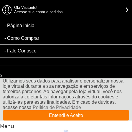
Olá Visitante!
Acesse sua conta e pedidos
Página Inicial
Como Comprar
Fale Conosco
x
Filtre sua Pesquisa:
Utilizamos seus dados para analisar e personalizar nossa
loja virtual durante a sua navegação e em serviços de
terceiros parceiros. Ao navegar pela loja virtual, você nos
autoriza a coletar tais informações através do cookies e
utilizá-las para estas finalidades. Em caso de dúvidas,
acesse nossa
Política de Privacidade
Entendi e Aceito
Menu