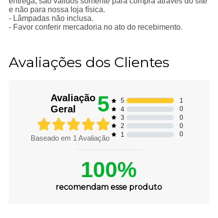
entrega, são válidos somente para compra através do site
e não para nossa loja física.
- Lâmpadas não inclusa.
- Favor conferir mercadoria no ato do recebimento.
Avaliações dos Clientes
5
Avaliação
1
5
Geral
0
4
0
3
0
2
0
1
Baseado em
1
Avaliação
100%
recomendam esse produto