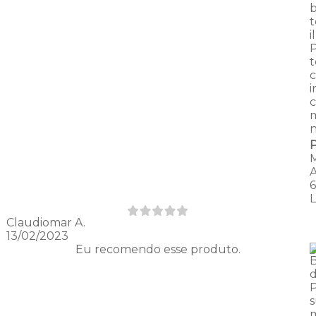
b
i
P
t
i
c
Claudiomar A.
13/02/2023
Eu recomendo esse produto.
d