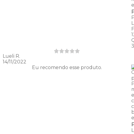
e
Lueli R.
14/11/2022
Eu recomendo esse produto.
p
m
c