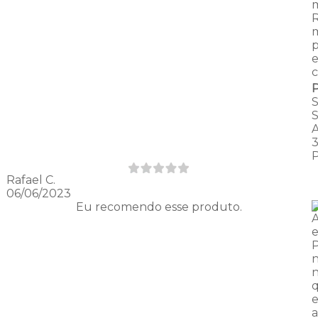
m
m
p
e
c
Rafael C.
06/06/2023
Eu recomendo esse produto.
A
e
n
n
e
a