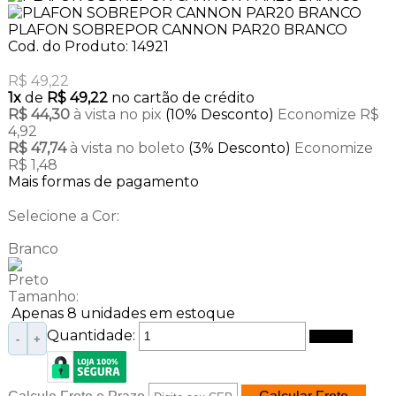
PLAFON SOBREPOR CANNON PAR20 BRANCO
Cod. do Produto: 14921
R$ 49,22
1x
de
R$ 49,22
no cartão de crédito
R$ 44,30
à vista no pix
(10% Desconto)
Economize R$
4,92
R$ 47,74
à vista no boleto
(3% Desconto)
Economize
R$ 1,48
Mais formas de pagamento
Selecione a Cor:
Branco
Preto
Tamanho:
Apenas 8 unidades em estoque
Quantidade:
Comprar
-
+