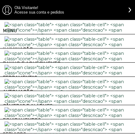
Olá Visitante!
Acesse sua conta e pedidos
MENU
ILUMINAÇÃO
BANHO E AQUECIMENTO
FERRAMENTAS
AUTOMAÇÃO
CÂMERAS E ALARMES
EQUIPAMENTOS
SERVIÇOS