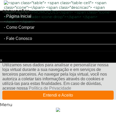
PROMOÇÕES
Página Inicial
Como Comprar
Fale Conosco
x
Filtre sua Pesquisa:
Utilizamos seus dados para analisar e personalizar nossa
loja virtual durante a sua navegação e em serviços de
terceiros parceiros. Ao navegar pela loja virtual, você nos
autoriza a coletar tais informações através do cookies e
utilizá-las para estas finalidades. Em caso de dúvidas,
acesse nossa
Política de Privacidade
Entendi e Aceito
Menu