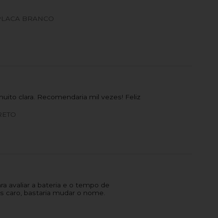
PLACA BRANCO
ito clara. Recomendaria mil vezes! Feliz
RETO
a avaliar a bateria e o tempo de
s caro, bastaria mudar o nome.