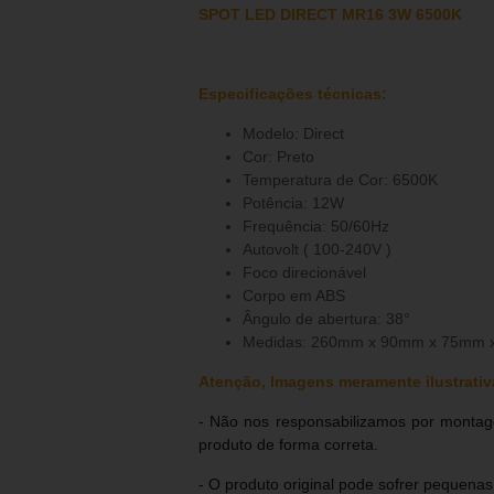
SPOT LED DIRECT MR16 3W 6500K
Especificações técnicas:
Modelo: Direct
Cor: Preto
Temperatura de Cor: 6500K
Potência: 12W
Frequência: 50/60Hz
Autovolt ( 100-240V )
Foco direcionável
Corpo em ABS
ngulo de abertura: 38°
Medidas: 260mm x 90mm x 75mm 
Atenção, Imagens meramente ilustrativ
- Não nos responsabilizamos por montage
produto de forma correta.
- O produto original pode sofrer pequena