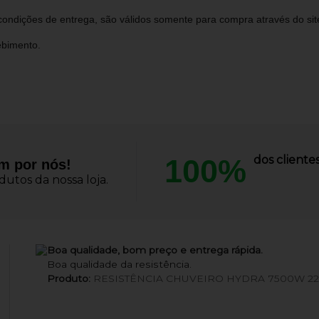
ondições de entrega, são válidos somente para compra através do site 
ebimento.
100%
dos client
am por nós!
utos da nossa loja.
Boa qualidade, bom preço e entrega rápida.
Boa qualidade da resistência.
Produto:
RESISTÊNCIA CHUVEIRO HYDRA 7500W 2