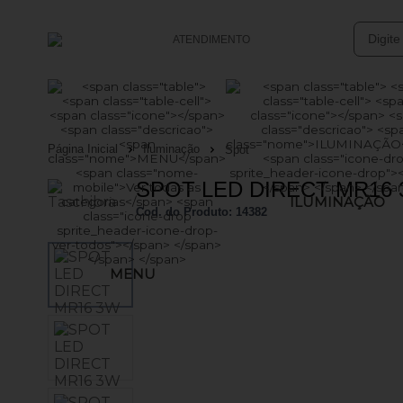
ATENDIMENTO
(47) 3633-4949
(47) 99761-0152
Página Inicial
Iluminação
Spot
vendasonline@batsolucoes.com.br
SPOT LED DIRECT MR16 
ILUMINAÇÃO
Central de Ajuda
Cod. do Produto: 14382
MENU