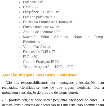
Potência: 4W
Base: E27
Frequência: 50Hz/60Hz
Fator de potência: >0.5
Eficiência Luminosa: 110lm/watt
Fluxo Luminoso: 440lm
ngulo de abertura: 300º
Material: Vidro, Alumínio, Níquel e Comp.
Eletrônicos
Vidro: Cor Âmbar
Dimensões: Ø45 x 75mm
IRC: >80
Grau de Proteção: IP 20
Temp. de operação: -10ºC a 45ºC
Atenção, Imagens meramente ilustrativas:
- Não nos responsabilizamos por montagens e instalações mau
realizadas. Certifique-se que de que algum eletricista faça a
montagem e instalação do produto de forma correta.
- O produto original pode sofrer pequenas alterações de cores. Os
demais itens e objetos de decoração nas imagens, não acompanham