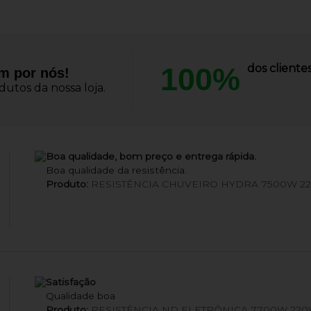
100%
dos client
am por nós!
utos da nossa loja.
Boa qualidade, bom preço e entrega rápida.
Boa qualidade da resistência.
Produto:
RESISTÊNCIA CHUVEIRO HYDRA 7500W 2
Satisfação
Qualidade boa
Produto:
RESISTÊNCIA ND ELETRÔNICA 7700W 220