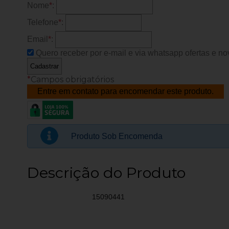
Nome
*
:
Telefone
*
:
Email
*
:
Quero receber por e-mail e via whatsapp ofertas e nov
*
Campos obrigatórios
Entre em contato para encomendar este produto.
Produto Sob Encomenda
Descrição do Produto
15090441