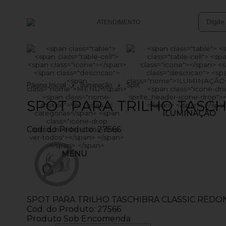
ATENDIMENTO
(47) 3633-4949
(47) 99761-0152
Página Inicial
Iluminação
Spot
vendasonline@batsolucoes.com.br
SPOT PARA TRILHO TASCH
ILUMINAÇÃO
Central de Ajuda
Cod. do Produto: 27566
MENU
SPOT PARA TRILHO TASCHIBRA CLASSIC REDO
Cod. do Produto: 27566
Produto Sob Encomenda