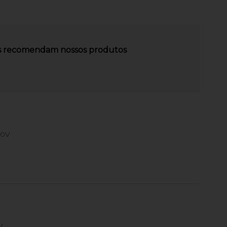
es recomendam nossos produtos
20V
V