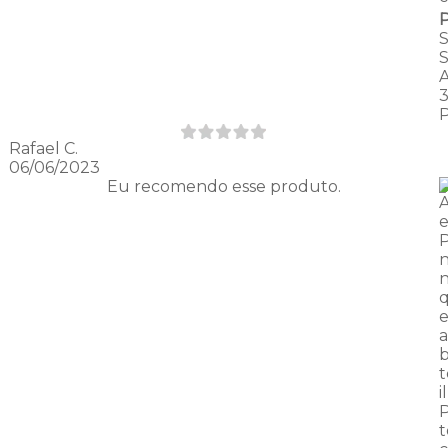
Rafael C.
06/06/2023
Eu recomendo esse produto.
A
e
n
n
e
a
b
i
P
t