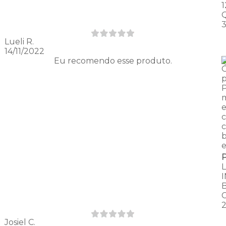
Lueli R.
14/11/2022
Eu recomendo esse produto.
p
m
c
Josiel C.