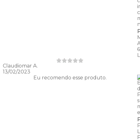
i
c
Claudiomar A.
13/02/2023
Eu recomendo esse produto.
d
e