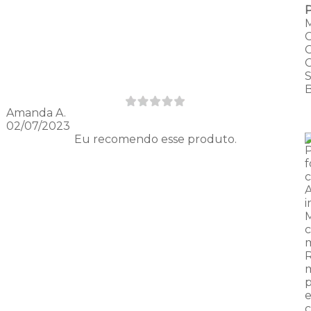
Amanda A.
02/07/2023
Eu recomendo esse produto.
P
i
M
m
m
p
e
c