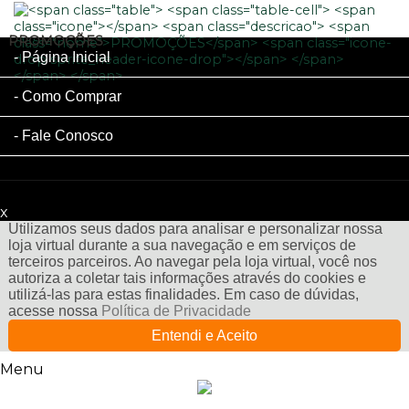
PROMOÇÕES
Página Inicial
Como Comprar
Fale Conosco
x
Filtre sua Pesquisa:
Utilizamos seus dados para analisar e personalizar nossa
loja virtual durante a sua navegação e em serviços de
terceiros parceiros. Ao navegar pela loja virtual, você nos
autoriza a coletar tais informações através do cookies e
utilizá-las para estas finalidades. Em caso de dúvidas,
acesse nossa
Política de Privacidade
Entendi e Aceito
Menu