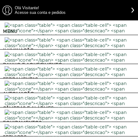
Olá Visitante!
Acesse sua conta e pedidos
MENU
ILUMINAÇÃO
BANHO E AQUECIMENTO
FERRAMENTAS
AUTOMAÇÃO
CÂMERAS E ALARMES
EQUIPAMENTOS
SERVIÇOS