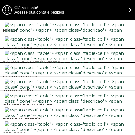
Olá Visitante!
Acesse sua conta e pedidos
MENU
ILUMINAÇÃO
BANHO E AQUECIMENTO
FERRAMENTAS
AUTOMAÇÃO
CÂMERAS E ALARMES
EQUIPAMENTOS
SERVIÇOS