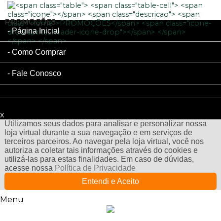
PROMOÇÕES
Página Inicial
Como Comprar
Fale Conosco
x
Filtre sua Pesquisa:
Utilizamos seus dados para analisar e personalizar nossa
loja virtual durante a sua navegação e em serviços de
terceiros parceiros. Ao navegar pela loja virtual, você nos
autoriza a coletar tais informações através do cookies e
utilizá-las para estas finalidades. Em caso de dúvidas,
acesse nossa
Política de Privacidade
Entendi e Aceito
Menu