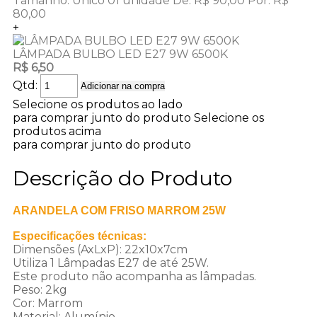
Tamanho:
Unico
01 unidade
De:
R$ 90,00
Por:
R$
80,00
+
LÂMPADA BULBO LED E27 9W 6500K
R$ 6,50
Qtd:
Adicionar na compra
Selecione os produtos ao lado
para comprar junto do produto
Selecione os
produtos acima
para comprar junto do produto
Descrição do Produto
ARANDELA COM FRISO MARROM 25W
Especificações técnicas:
Dimensões (AxLxP): 22x10x7cm
Utiliza 1 Lâmpadas E27 de até 25W.
Este produto não acompanha as lâmpadas.
Peso: 2kg
Cor: Marrom
Material: Alumínio